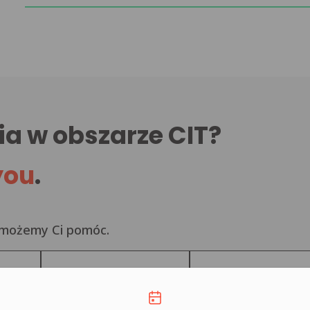
ia w obszarze CIT?
you
.
k możemy Ci pomóc.
liwości kontaktu
Sp. j.
S.C.