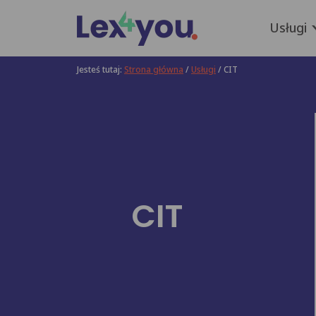
Przejdź
do
Usługi
głównej
Submenu
treści
Jesteś tutaj:
Strona główna
/
Usługi
/
CIT
CIT