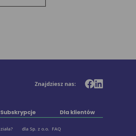
Znajdziesz nas:
Subskrypcje
Dla klientów
działa?
dla Sp. z o.o.
FAQ