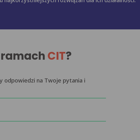
 najkorzystniejszych rozwiązań dla ich działalności.
w ramach
CIT
?
odpowiedzi na Twoje pytania i