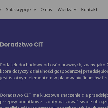
Subskrypcje
O nas
Wiedza
Kontakt
 Usługi
Submenu Subskrypcje
Submenu Wiedza
Doradztwo CIT
Podatek dochodowy od osób prawnych, znany jako CI
która dotyczy działalności gospodarczej przedsiębi
jest istotnym elementem w planowaniu finansów fi
Doradztwo CIT ma kluczowe znaczenie dla przedsięb
przepisy podatkowe i zoptymalizować swoje obciąż