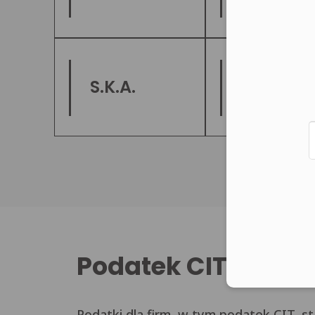
S.K.A.
S.A.
Podatek CIT
Podatki dla firm, w tym podatek CIT, 