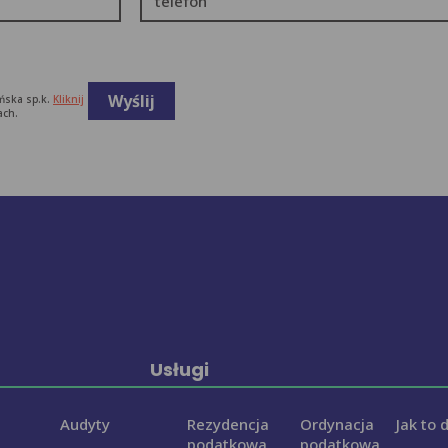
telefon
ńska sp.k.
Kliknij
ach.
Usługi
Audyty
Rezydencja
Ordynacja
Jak to 
podatkowa
podatkowa