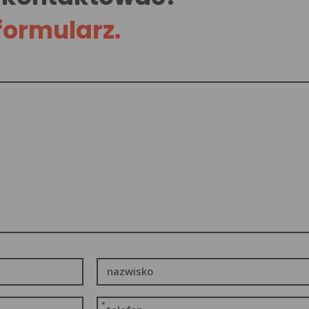
formularz.
nazwisko
*