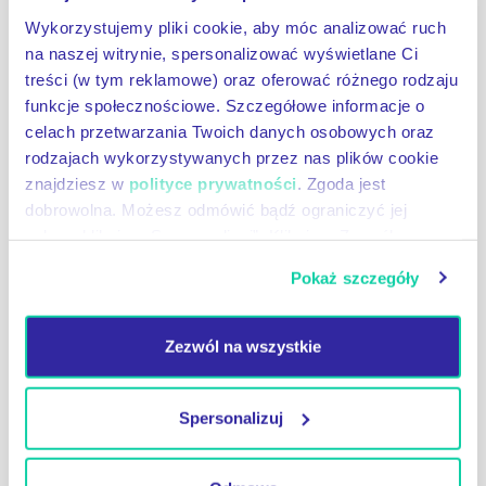
Wykorzystujemy pliki cookie, aby móc analizować ruch
na naszej witrynie, spersonalizować wyświetlane Ci
treści (w tym reklamowe) oraz oferować różnego rodzaju
funkcje społecznościowe. Szczegółowe informacje o
celach przetwarzania Twoich danych osobowych oraz
rodzajach wykorzystywanych przez nas plików cookie
Doradztwo – akcyza
znajdziesz w
polityce prywatności
. Zgoda jest
dobrowolna. Możesz odmówić bądź ograniczyć jej
Doradztwo akcyzowe oferuje wsparcie dla
zakres klikając „Spersonalizuj”. Klikając „Zezwól na
przedsiębiorców i osób prywatnych w zrozumieniu
wszystkie” wyrażasz zgodę na stosowanie przez nas
oraz przestrzeganiu przepisów dotyczących tego
Pokaż szczegóły
plików cookie, a także na przetwarzanie Twoich danych
podatku. Specjaliści pomagają w interpretacji
osobowych.
przepisów, przygotowaniu niezbędnej
dokumentacji oraz reprezentowaniu klientów
Zezwól na wszystkie
przed organami podatkowymi. Dzięki
profesjonalnemu doradztwu w zakresie akcyzy,
Spersonalizuj
podatnicy mogą minimalizować ryzyko biznesowe
związane z błędnym naliczaniem podatku
akcyzowego i uniknąć konsekwencji karno-