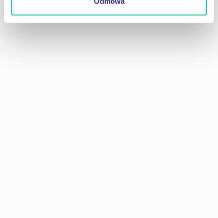
Odmowa
skarbowych.
Chcesz się z nami skontaktować?
Wypełnij poniższy formularz.
*
Miejsce na Twoją wiadomość